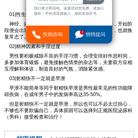
我们将立即回电。该通话对您免费，请放心
接听！手机请直接输入，座机前加区号。
01|性生活初期阶段未完全适应
神经、内分泌活动的各个环节，还没有全部理顺，开始阶
段便会出现射精过早的现象，以后逐步适应与习惯，也就恢
3
疾病咨询
悄悄提问
复常态了。
02|精神因素和手淫过度
男性要积极戒除不良的手淫习惯，合理安排好作息时间，
多参加体育锻炼，避免接触色情类的杂志等，夫妻双方应相
互理解和体谅，制造良好的气氛，消除紧张感。
03|射精快不一定就是早泄
早泄不能简单等同于射精快早泄是男性最常见的性功能障
碍疾病，在成年男子中的发病率高达35-50%。
但是射精快不一定就是早泄，所以也可以不必太过担心，
不够也不要欺骗自己，具体原因可以选择到正规医院泌尿科
（男科）接受检查和治疗！