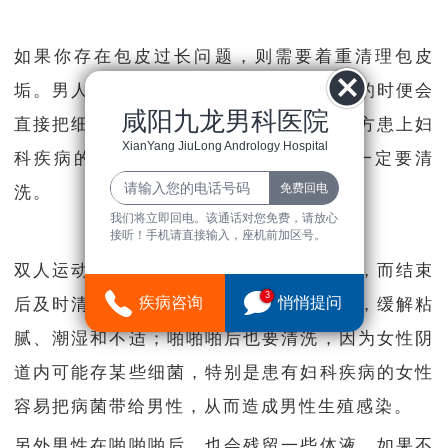
如果你存在包皮过长问题，则需要着重清理包皮
垢。
男人的私处藏纳着许多细菌，在同房的时便会
咸阳九龙男科医院
直接把细菌带入女人的阴道，从而导致女方患上妇
XianYang JiuLong Andrology Hospital
科疾病的几率增大。
所以男人啪啪啪前一定要清
洗。
我们将立即回电。该通话对您免费，请放心
接听！手机请直接输入，座机前加区号。
双人运动前清洗身体，能够避免细菌滋生，而结束
3
疾病咨询
悄悄提问
后及时清洗，能洗去运动带来的体液分泌，缓解粘
腻、潮湿和不适；
啪啪啪后也要清洗，因为女性阴
道内可能存某些细菌，特别是患有妇科疾病的女性
容易把病菌带给男性，从而造成男性生殖感染。
另外男性在啪啪啪后，也会残留一些体液，如果不