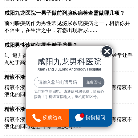
咸阳九龙医院一男子做前列腺疾病检查需做哪几项？
前列腺疾病作为男性常见泌尿系统疾病之一，相信你并
不陌生，在生活之中，若您出现后尿......
咸阳男性该如何提升精子质量？
1、避开高温环境少去泡温泉、蒸桑拿等。不要经常让睾
咸阳九龙男科医院
丸处于高温环境，腹股沟温度升高......
XianYang JiuLong Andrology Hospital
精液不液化该怎么办？精液不液化的原因
精液不液化的危害 1.影响男性健康。 男性在患有精液不
我们将立即回电。该通话对您免费，请放心
液化的同时还会伴有一些疾病......
接听！手机请直接输入，座机前加区号。
精液不液化的原因? 精液不液化该怎么办？
3
疾病咨询
悄悄提问
精液不液化的危害 1.影响男性健康。 男性在患有精液不
液化的同时还会伴有一些疾病......