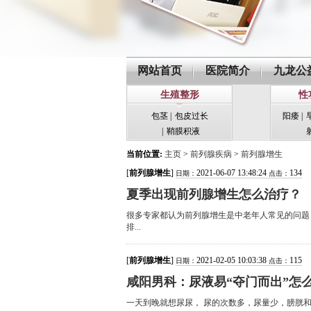
网站首页
医院简介
九龙公
生殖整形
性
包茎
|
包皮过长
阳痿
|
|
鞘膜积液
当前位置:
主页
>
前列腺疾病
>
前列腺增生
[
前列腺增生
]
2021-06-07 13:48:24
134
日期：
点击：
夏季出现前列腺增生怎么治疗？
很多专家都认为前列腺增生是中老年人常见的问题
排...
[
前列腺增生
]
2021-02-05 10:03:38
115
日期：
点击：
咸阳男科：尿液易“夺门而出”怎
一天到晚就想尿尿， 尿的次数多，尿量少，膀胱和