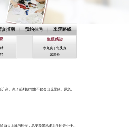
就诊指南
预约挂号
来院路线
育
生殖感染
精
睾丸炎
|
龟头炎
精
尿道炎
渐升高。患了前列腺增生不仅会出现尿频、尿急、
 白天上班的时候，总要频繁地跑卫生间去小便...