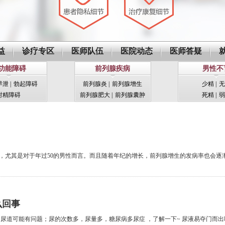
益
诊疗专区
医师队伍
医院动态
医师答疑
功能障碍
前列腺疾病
男性不
早泄
|
勃起障碍
前列腺炎
|
前列腺增生
少精
|
无
射精障碍
前列腺肥大
|
前列腺囊肿
死精
|
弱
，尤其是对于年过50的男性而言。而且随着年纪的增长，前列腺增生的发病率也会逐
么回事
尿道可能有问题；尿的次数多，尿量多，糖尿病多尿症 ，了解一下~ 尿液易夺门而出呢