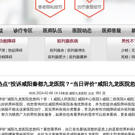
益
诊疗专区
医师队伍
医院动态
医师答疑
功能障碍
前列腺疾病
男性不
早泄
|
勃起障碍
前列腺炎
|
前列腺增生
少精
|
无
射精障碍
前列腺肥大
|
前列腺囊肿
死精
|
弱
热点”投诉咸阳秦都九龙医院？“当日评价”咸阳九龙医院
2024-02-06 14:14
991 次
时间:
来源:咸阳九龙医院
点击:
”咸阳九龙医院忽悠吗？答：1.咸阳人民医院2.咸阳中心医院3.咸阳二纺医院4.咸
名好的男科医院，供您查询对比咸阳男科医院各项优势排名，并为您提供咸阳男科医院
疾病能不能去这家医院治疗，其实男科疾病分类繁多，常见的有性功能障碍或许前列腺
，努力为陕西广大的男性朋友服务，如果你也有看男科的需求可以前来看病，更多咸阳
评价”咸阳九龙医院忽悠吗？要想看男科，自己首先要搞清楚的是患上的是那些男科疾
在咸阳哪家男科医院好，在此为大家推荐的是咸阳秦都九龙医院，咸阳大型老牌的男科