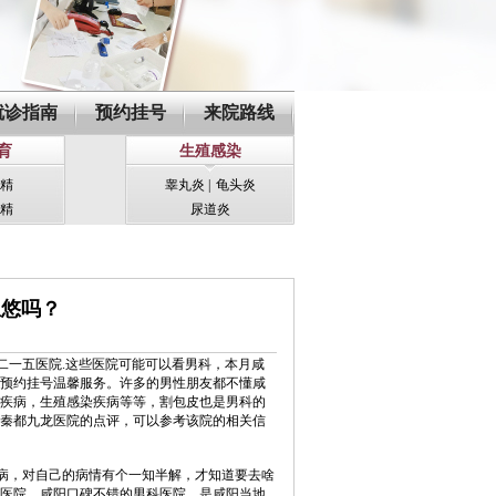
就诊指南
预约挂号
来院路线
育
生殖感染
精
睾丸炎
|
龟头炎
精
尿道炎
忽悠吗？
阳二一五医院.这些医院可能可以看男科，本月咸
预约挂号温馨服务。许多的男性朋友都不懂咸
疾病，生殖感染疾病等等，割包皮也是男科的
秦都九龙医院的点评，可以参考该院的相关信
病，对自己的病情有个一知半解，才知道要去啥
医院，咸阳口碑不错的男科医院，是咸阳当地