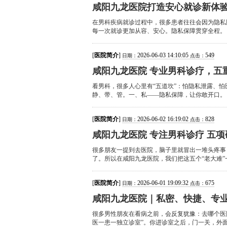
咸阳九龙医院打造安心就诊新体验
在男科疾病就诊过程中，很多患者往往会因为隐私
每一次就诊更加从容、安心。隐私保障贯穿全程。 
[
医院简介
]
2026-06-03 14:10:05
549
日期：
点击：
咸阳九龙医院 专业男科诊疗，五
看男科，很多人心里有“五道坎”：怕隐私泄露、
静、带、管。一、私——隐私保障，让你敢开口。 
[
医院简介
]
2026-06-02 16:19:02
828
日期：
点击：
咸阳九龙医院 专注男科诊疗 五
很多朋友一提到去医院，脑子里就冒出一堆头疼事
了。所以在咸阳九龙医院，我们把这五个“老大难”
[
医院简介
]
2026-06-01 19:09:32
675
日期：
点击：
咸阳九龙医院｜私密、快捷、专
很多男性朋友在看病之前，会反复犹豫：去哪个医
医一患一独立诊室”。你进诊室之后，门一关，外面