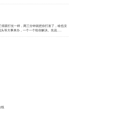
忙得跟打仗一样，两三分钟就把你打发了，啥也没
大事来办，一个一个给你解决。先说......
防线