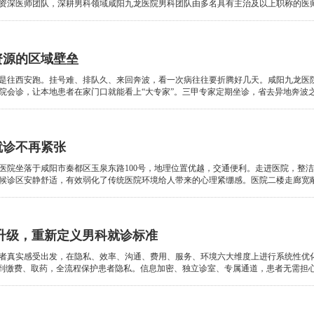
深医师团队，深耕男科领域咸阳九龙医院男科团队由多名具有主治及以上职称的医师组成
资源的区域壁垒
是往西安跑。挂号难、排队久、来回奔波，看一次病往往要折腾好几天。咸阳九龙医
会诊，让本地患者在家门口就能看上“大专家”。三甲专家定期坐诊，省去异地奔波之苦。 
就诊不再紧张
医院坐落于咸阳市秦都区玉泉东路100号，地理位置优越，交通便利。走进医院，整
诊区安静舒适，有效弱化了传统医院环境给人带来的心理紧绷感。医院二楼走廊宽敞明亮
升级，重新定义男科就诊标准
者真实感受出发，在隐私、效率、沟通、费用、服务、环境六大维度上进行系统性优化
到缴费、取药，全流程保护患者隐私。信息加密、独立诊室、专属通道，患者无需担心被他