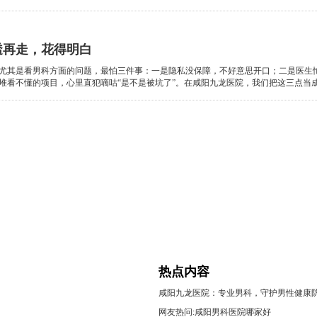
透再走，花得明白
尤其是看男科方面的问题，最怕三件事：一是隐私没保障，不好意思开口；二是医生
看不懂的项目，心里直犯嘀咕“是不是被坑了”。在咸阳九龙医院，我们把这三点当成头等
热点内容
咸阳九龙医院：专业男科，守护男性健康
网友热问:咸阳男科医院哪家好