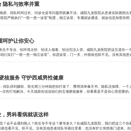
 隐私与效率并重
顾虑、排队时间过长、问诊仓促等问题而犹豫不决。咸阳九龙医院从患者实际困扰出
医院严格执行“一医一患一诊室”制度，独立诊室、专属就诊通道、就诊信息加密存档，从进
重呵护让你安心
怕医生不专业、怕环境太吵、怕没人领着、怕治完没人管。咸阳九龙医院把这五道坎一
咱们实行“一医一患一独立诊室”。你进诊室，门一关，外面啥也听不见。没有其他患者等着
项硬核服务 守护西咸男性健康
：排队排到腿软、医生两三分钟就把你打发了、费用清单像天书、隐私没保障、一个
一次性打包解决。今天就跟你说说咱们的五项硬核服务，你看看是不是你心里想要的。第一，
业，男科看病就该这样
院？会不会遇到熟人？医生专不专业？要等多久？在咸阳九龙医院，我们把这三个你最
谁也看不见、听不见。没有其他患者排队等着往里看，也没有护士突然推门进来。你的就诊