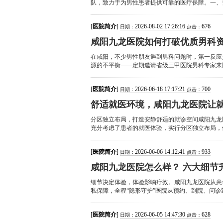
队，致力于为男性患者提供可靠的医疗保障。一、资
[
医院简介
]
2026-08-02 17:26:16
676
日期：
点击：
咸阳九龙医院如何打破优质男科
在咸阳，不少男性朋友遇到男科问题时，第一反应
源的不平衡——定期邀请省级三甲医院男科专家来院
[
医院简介
]
2026-06-18 17:17:21
700
日期：
点击：
舒适就医环境，咸阳九龙医院让
分区独立布局，打造安静舒适的就诊空间咸阳九龙
充分考虑了患者的就医体验，实行分区独立布局，候
[
医院简介
]
2026-06-06 14:12:41
933
日期：
点击：
咸阳九龙医院怎么样？ 六大细节
细节决定体验，体验影响疗效。咸阳九龙医院从患
私保障，全程“隐形守护”医院从预约、到院、问诊
[
医院简介
]
2026-06-05 14:47:30
628
日期：
点击：