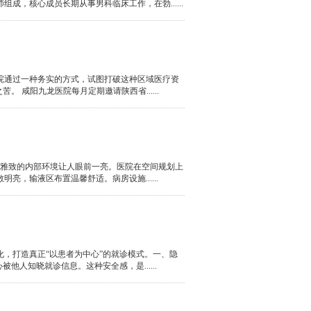
，核心成员长期从事男科临床工作，在勃......
院通过一种务实的方式，试图打破这种区域医疗资
咸阳九龙医院每月定期邀请陕西省......
洁雅致的内部环境让人眼前一亮。医院在空间规划上
，输液区布置温馨舒适。病房设施......
，打造真正“以患者为中心”的就诊模式。一、隐
人知晓就诊信息。这种安全感，是......