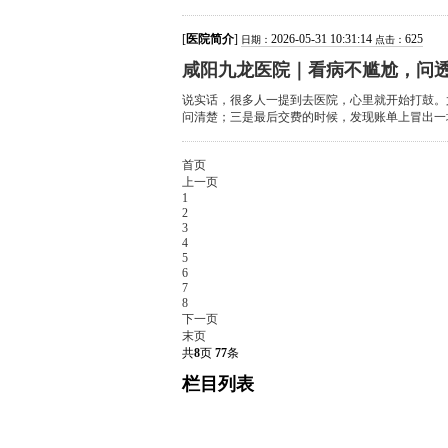
[
医院简介
]
2026-05-31 10:31:14
625
日期：
点击：
咸阳九龙医院｜看病不尴尬，问
说实话，很多人一提到去医院，心里就开始打鼓。
问清楚；三是最后交费的时候，发现账单上冒出一堆
首页
上一页
1
2
3
4
5
6
7
8
下一页
末页
共
8
页
77
条
栏目列表