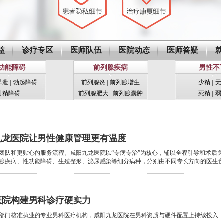
益
诊疗专区
医师队伍
医院动态
医师答疑
功能障碍
前列腺疾病
男性不
早泄
|
勃起障碍
前列腺炎
|
前列腺增生
少精
|
无
射精障碍
前列腺肥大
|
前列腺囊肿
死精
|
弱
九龙医院让男性健康管理更有温度
团队和更贴心的服务流程。咸阳九龙医院以“专病专治”为核心，辅以全程引导和术后
疾病、性功能障碍、生殖整形、泌尿感染等细分病种，分别由不同专长方向的医生负责。
医院构建男科诊疗硬实力
部门核准执业的专业男科医疗机构，咸阳九龙医院在男科资质与硬件配置上持续投入