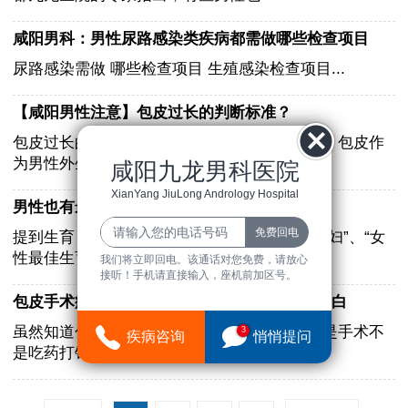
咸阳男科：男性尿路感染类疾病都需做哪些检查项目
尿路感染需做 哪些检查项目 生殖感染检查项目...
【咸阳男性注意】包皮过长的判断标准？
包皮过长的判断标准？包皮过长在男性很常见。包皮作
为男性外生殖器的组成部分，有重要......
咸阳九龙男科医院
XianYang JiuLong Andrology Hospital
男性也有最佳生育年龄，而且时间还很短暂
提到生育，人们总是本能地想起女性，“高龄产妇”、“女
性最佳生育年龄”等等，但不仅......
我们将立即回电。该通话对您免费，请放心
接听！手机请直接输入，座机前加区号。
包皮手术疼不疼，是做还是不做呢?看了你就明白
虽然知道包皮过长有些危害，但一想到需要的是手术不
3
疾病咨询
悄悄提问
是吃药打针还是有几分害怕 比如担......